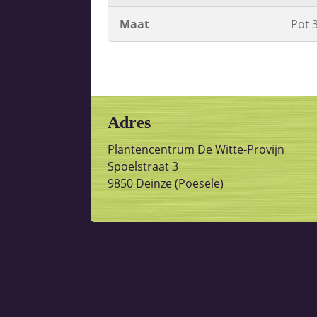
Maat
Pot 
Adres
Plantencentrum De Witte-Provijn
Spoelstraat 3
9850 Deinze (Poesele)