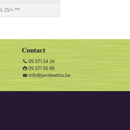
3L 25/+ **
Contact
09 371 54 34
09 371 90 88
info@jandewitte.be