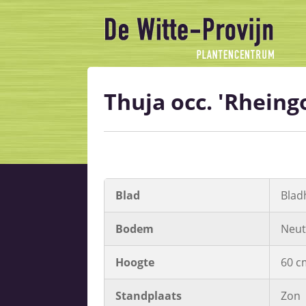
Thuja occ. 'Rheingo
Blad
Bla
Bodem
Neut
Hoogte
60 c
Standplaats
Zon