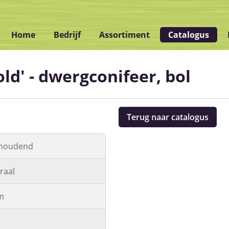
Home
Bedrijf
Assortiment
Catalogus
ld' - dwergconifeer, bol
Terug naar catalogus
dhoudend
raal
m